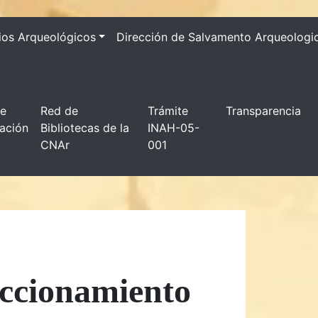
ios Arqueológicos
Dirección de Salvamento Arqueologi
de
Red de
Trámite
Transparencia
gación
Bibliotecas de la
INAH-05-
CNAr
001
accionamiento