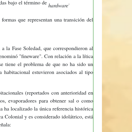
das bajo el término de
.
hardware
 formas que representan una transición del
n a la Fase Soledad, que correspondieron al
enominó "fineware". Con relación a la lítica
 se tiene el problema de que no ha sido un
a habitacional estuvieron asociados al tipo
itacionales (reportados con anterioridad en
ros, evaporadores para obtener sal o como
 ha localizado la única referencia histórica
a Colonial y es considerado idolátrico, está
eñala: