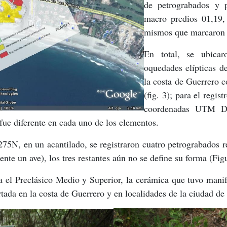
de petrograbados y 
macro predios 01,19, 
mismos que marcaron lo
En total, se ubica
oquedades elípticas d
la costa de Guerrero 
(fig. 3); para el regi
coordenadas UTM D
fue diferente en cada uno de los elementos.
, en un acantilado, se registraron cuatro petrograbados rea
nte un ave), los tres restantes aún no se define su forma (Figu
a el Preclásico Medio y Superior, la cerámica que tuvo manif
tada en la costa de Guerrero y en localidades de la ciudad de