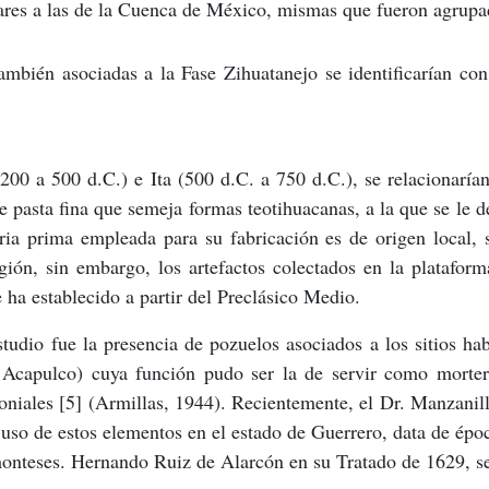
lares a las de la Cuenca de México, mismas que fueron agrupa
mbién asociadas a la Fase Zihuatanejo se identificarían con
200 a 500 d.C.) e Ita (500 d.C. a 750 d.C.), se relacionaría
e pasta fina que semeja formas teotihuacanas, a la que se le d
ria prima empleada para su fabricación es de origen local,
ión, sin embargo, los artefactos colectados en la plataform
ha establecido a partir del Preclásico Medio.
udio fue la presencia de pozuelos asociados a los sitios hab
e Acapulco) cuya función pudo ser la de servir como morte
oniales [5] (Armillas, 1944). Recientemente, el Dr. Manzanilla
so de estos elementos en el estado de Guerrero, data de époc
monteses. Hernando Ruiz de Alarcón en su Tratado de 1629, s