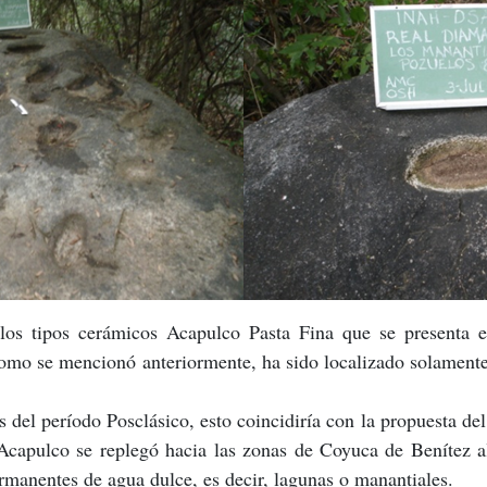
 los tipos cerámicos Acapulco Pasta Fina que se presenta 
como se mencionó anteriormente, ha sido localizado solamen
 del período Posclásico, esto coincidiría con la propuesta d
 Acapulco se replegó hacia las zonas de Coyuca de Benítez al
rmanentes de agua dulce, es decir, lagunas o manantiales.