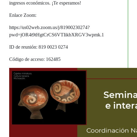
ingresos económicos. ¡Te esperamos!
Enlace Zoom:
https://us02web.zoom.us/j/81900230274?
pwd=jOR4t9tHgtCrCS6VTIikbXRGV3wpmk.1
ID de reunión: 819 0023 0274
Código de acceso: 162485