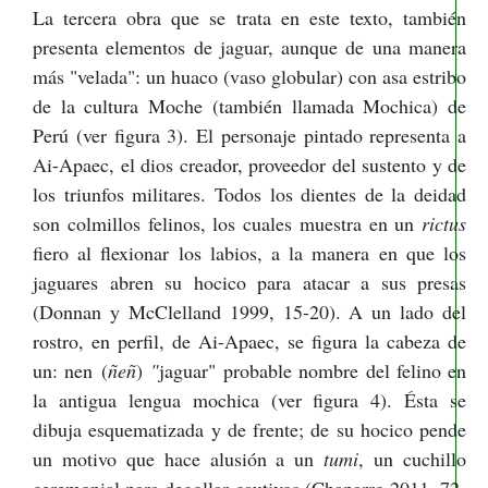
La tercera obra que se trata en este texto, también
presenta elementos de jaguar, aunque de una manera
más "velada": un huaco (vaso globular) con asa estribo
de la cultura Moche (también llamada Mochica) de
Perú (ver figura 3). El personaje pintado representa a
Ai-Apaec, el dios creador, proveedor del sustento y de
los triunfos militares. Todos los dientes de la deidad
son colmillos felinos, los cuales muestra en un
rictus
fiero al flexionar los labios, a la manera en que los
jaguares abren su hocico para atacar a sus presas
(Donnan y McClelland 1999, 15-20). A un lado del
rostro, en perfil, de Ai-Apaec, se figura la cabeza de
un: nen (
ñeñ
)
"
jaguar" probable nombre del felino en
la antigua lengua mochica (ver figura 4). Ésta se
dibuja esquematizada y de frente; de su hocico pende
un motivo que hace alusión a un
tumi
, un cuchillo