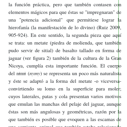
la función práctica, pero que también contasen con
elementos mágicos para que éstas se "impregnaran" de
una "potencia adicional" que permitiese lograr la
hierofanía (la manifestación de lo divino) (Ruiz 2009,
905-924). En este sentido, la segunda pieza que aquí
se trata: un metate (piedra de molienda, que también
pudo servir de sitial) de basalto tallado en forma de
jaguar (ver figura 2) también de la cultura de la Gran
Nicoya, cumplía esta importante función. El cuerpo
del n
i
m
i
(
nymy
) se representa un poco más naturalista
y éste se adaptó a la forma del metate -o viceversa-
convirtiendo su lomo en la superficie para moler;
cuyos laterales, patas y cola presentan varios motivos
que emulan las manchas del pelaje del jaguar, aunque
éstas son más angulosas y geométricas, razón por la
que también es posible que evoquen a las escamas de
una serpiente, animal que también estaba relacionado