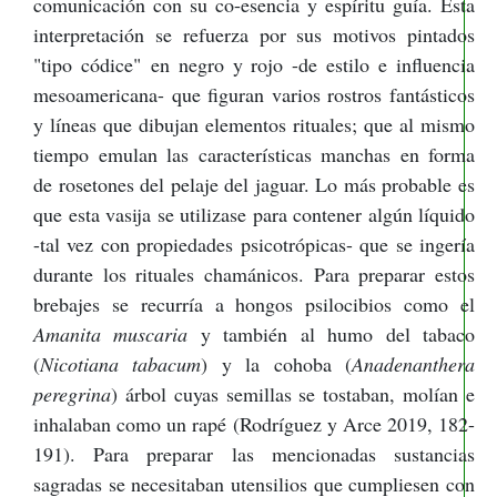
comunicación con su co-esencia y espíritu guía. Esta
interpretación se refuerza por sus motivos pintados
"tipo códice" en negro y rojo -de estilo e influencia
mesoamericana- que figuran varios rostros fantásticos
y líneas que dibujan elementos rituales; que al mismo
tiempo emulan las características manchas en forma
de rosetones del pelaje del jaguar. Lo más probable es
que esta vasija se utilizase para contener algún líquido
-tal vez con propiedades psicotrópicas- que se ingería
durante los rituales chamánicos. Para preparar estos
brebajes se recurría a hongos psilocibios como el
Amanita muscaria
y también al humo del tabaco
(
Nicotiana tabacum
) y la cohoba (
Anadenanthera
peregrina
) árbol cuyas semillas se tostaban, molían e
inhalaban como un rapé (Rodríguez y Arce 2019, 182-
191). Para preparar las mencionadas sustancias
sagradas se necesitaban utensilios que cumpliesen con