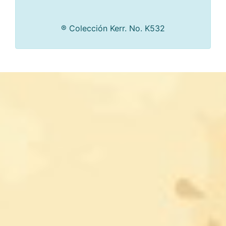
® Colección Kerr. No. K532