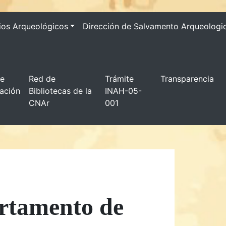
ios Arqueológicos
Dirección de Salvamento Arqueologi
de
Red de
Trámite
Transparencia
gación
Bibliotecas de la
INAH-05-
CNAr
001
artamento de