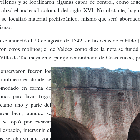
rellenos y se localizaron algunas capas de control, como aque
alizó el material colonial del siglo XVI. No obstante, hay 
e se localizó material prehispánico, mismo que será abordado
ásico.
) se anunció el 29 de agosto de 1542, en las actas de cabild
on otros molinos; el de Valdez como dice la nota se fundó
a Villa de Tacubaya en el paraje denominado de Coscacuaco, p
conservaron fueron los
l molinero en donde se
comodado en forma de
inas para lavar trigo;
árcamo uno y parte del
aron bien, aunque se
l se optó por excavar
 espacio, intervenir el
ios se obtuvo una gran