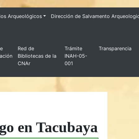
ios Arqueológicos
Dirección de Salvamento Arqueologi
de
Red de
Trámite
Transparencia
gación
Bibliotecas de la
INAH-05-
CNAr
001
igo en Tacubaya