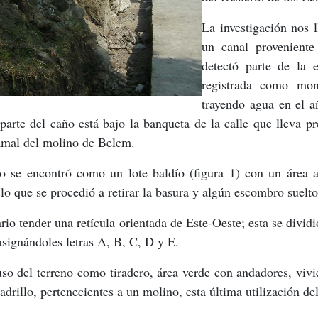
La investigación nos l
un canal proveniente
detectó parte de la 
registrada como mon
trayendo agua en el a
 parte del caño está bajo la banqueta de la calle que lleva 
ramal del molino de Belem.
io se encontró como un lote baldío (figura 1) con un área
lo que se procedió a retirar la basura y algún escombro suelto
ario tender una retícula orientada de Este-Oeste; esta se divi
asignándoles letras A, B, C, D y E.
uso del terreno como tiradero, área verde con andadores, vivi
drillo, pertenecientes a un molino, esta última utilización del 